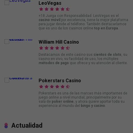
LeoVegas
+18 Juega con Responsabilidad. LeoVegas es el
casino móvil
por excelencia, tiene la mejor plataforma
para jugar desde el teléfono. También destacaríamos
que es uno de los casinos online
top en Europa
.
William Hill Casino
Destacamos de este casino sus
cientos de slots
, su
casino en vivo, su facilidad de uso, los múltiples
métodos de pago
que ofrece y su atención al cliente.
Pokerstars Casino
Pokerstars es una de las marcas más importantes de
juego online a nivel mundial, principalmente por su
sala de
poker online
, y ahora quiere aportar toda su
experiencia al mundo del
bingo y casino
.
Actualidad