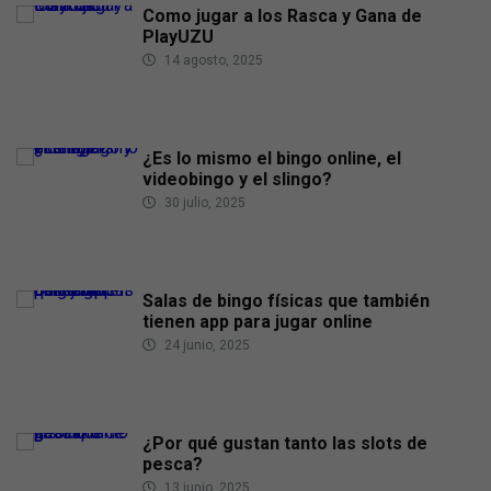
Como jugar a los Rasca y Gana de
PlayUZU
14 agosto, 2025
¿Es lo mismo el bingo online, el
videobingo y el slingo?
30 julio, 2025
Salas de bingo físicas que también
tienen app para jugar online
24 junio, 2025
¿Por qué gustan tanto las slots de
pesca?
13 junio, 2025