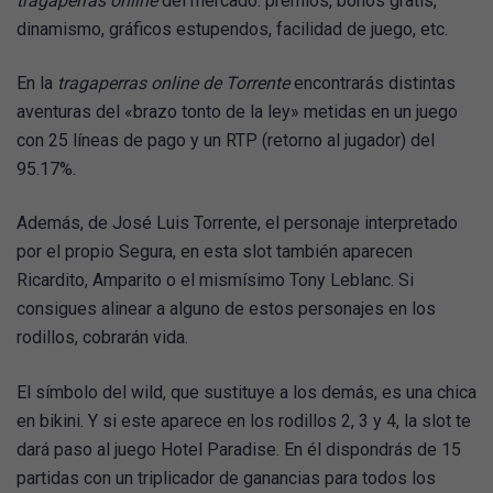
tragaperras online
del mercado: premios, bonos gratis,
dinamismo, gráficos estupendos, facilidad de juego, etc.
En la
tragaperras online de Torrente
encontrarás distintas
aventuras del «brazo tonto de la ley» metidas en un juego
con 25 líneas de pago y un RTP (retorno al jugador) del
95.17%.
Además, de José Luis Torrente, el personaje interpretado
por el propio Segura, en esta slot también aparecen
Ricardito, Amparito o el mismísimo Tony Leblanc. Si
consigues alinear a alguno de estos personajes en los
rodillos, cobrarán vida.
El símbolo del wild, que sustituye a los demás, es una chica
en bikini. Y si este aparece en los rodillos 2, 3 y 4, la slot te
dará paso al juego Hotel Paradise. En él dispondrás de 15
partidas con un triplicador de ganancias para todos los