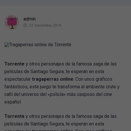
admin
27 noviembre, 2019
Torrente
y otros personajes de la famosa saga de las
películas de Santiago Segura, te esperan en esta
espectacular
tragaperras online
. Con unos gráficos
fantásticos, este juego te transforma al ambiente crute y
cañí del universo del «policía» más casposo del cine
español.
Torrente
y otros personajes de la famosa saga de las
películas de Santiago Segura, te esperan en esta