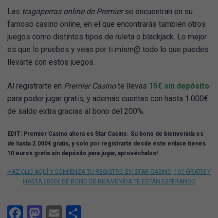
Las
tragaperras online de Premier
se encuentran en su
famoso casino online, en el que encontrarás también otros
juegos como distintos tipos de ruleta o blackjack. Lo mejor
es que lo pruebes y veas por ti mism@ todo lo que puedes
llevarte con estos juegos.
Al registrarte en
Premier Casino
te llevas
15€ sin depósito
para poder jugar gratis, y además cuentas con hasta 1.000€
de saldo extra gracias al bono del 200%.
EDIT: Premier Casino ahora es Star Casino. Su bono de bienvenida es
de hasta 2.000€ gratis, y solo por registrarte desde este enlace tienes
10 euros gratis sin depósito para jugar, aprovéchalos!
HAZ CLIC AQUÍ Y COMIENZA TU REGISTRO EN STAR CASINO, 10€ GRATIS Y
HASTA 2000€ DE BONO DE BIENVENIDA TE ESTÁN ESPERANDO
Facebook
Mastodon
Email
Compartir