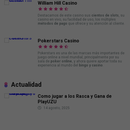
William Hill Casino
Destacamos de este casino sus
cientos de slots
, su
casino en vivo, su facilidad de uso, los múltiples
métodos de pago
que ofrece y su atención al cliente.
Pokerstars Casino
Pokerstars es una de las marcas más importantes de
juego online a nivel mundial, principalmente por su
sala de
poker online
, y ahora quiere aportar toda su
experiencia al mundo del
bingo y casino
.
Actualidad
Como jugar a los Rasca y Gana de
PlayUZU
14 agosto, 2025