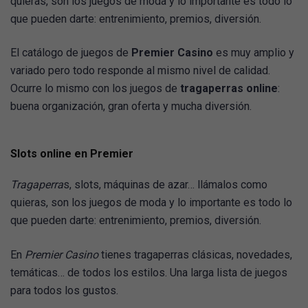
quieras, son los juegos de moda y lo importante es todo lo
que pueden darte: entrenimiento, premios, diversión.
El catálogo de juegos de
Premier Casino
es muy amplio y
variado pero todo responde al mismo nivel de calidad.
Ocurre lo mismo con los juegos de
tragaperras online
:
buena organización, gran oferta y mucha diversión.
Slots online en Premier
Tragaperra
s, slots, máquinas de azar… llámalos como
quieras, son los juegos de moda y lo importante es todo lo
que pueden darte: entrenimiento, premios, diversión.
En
Premier Casino
tienes tragaperras clásicas, novedades,
temáticas… de todos los estilos. Una larga lista de juegos
para todos los gustos.