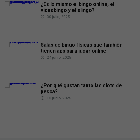
¿Es lo mismo el bingo online, el
videobingo y el slingo?
30 julio, 2025
Salas de bingo físicas que también
tienen app para jugar online
24 junio, 2025
¿Por qué gustan tanto las slots de
pesca?
13 junio, 2025