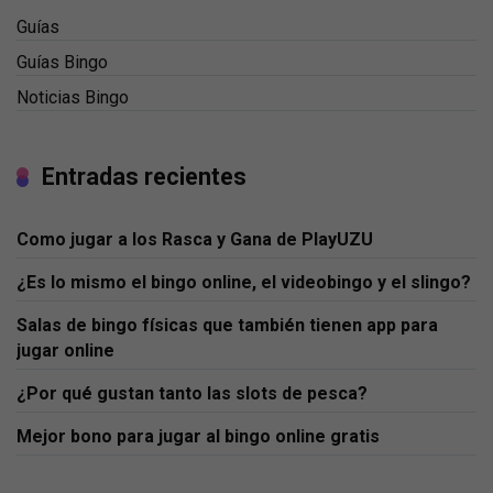
Guías
Guías Bingo
Noticias Bingo
Entradas recientes
Como jugar a los Rasca y Gana de PlayUZU
¿Es lo mismo el bingo online, el videobingo y el slingo?
Salas de bingo físicas que también tienen app para
jugar online
¿Por qué gustan tanto las slots de pesca?
Mejor bono para jugar al bingo online gratis