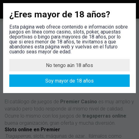
¿Eres mayor de 18 años?
Esta página web ofrece contenido e información sobre
Tragaperras online en Premier
juegos en línea como casino, slots, poker, apuestas
deportivas o bingo para mayores de 18 años, por lo
Casino
que si eres menor de 18 años, te invitamos a que
abandones esta página web y vuelvas en el futuro
cuando seas mayor de edad.
El siguiente texto fue editado por última vez antes del 1 de mayo de
2021, antes de la plena entrada en vigor de la Ley del juego,
No tengo aún 18 años
introducida por el Real Decreto 958/2020, de 3 de noviembre. Por
ello, cualquier mención que, en su caso, pudiera hacerse en esta
web relacionada con bonos, ofertas o promociones de cualquier
tipo, no deberá tenerse en cuenta por el usuario localizado en
Soy mayor de 18 años
España. Esta restricción no aplica a usuarios no localizados en
España.
El catálogo de juegos de
Premier Casino
es muy amplio y
variado pero todo responde al mismo nivel de calidad.
Ocurre lo mismo con los juegos de
tragaperras online
:
buena organización, gran oferta y mucha diversión.
Slots online en Premier
Tragaperra
s, slots, máquinas de azar… llámalos como