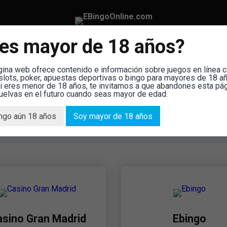
es mayor de 18 años?
alas Bingo Online
Slots Tragaperras
Guías Bingo
Not
gina web ofrece contenido e información sobre juegos en línea
 slots, poker, apuestas deportivas o bingo para mayores de 18 añ
si eres menor de 18 años, te invitamos a que abandones esta pá
uelvas en el futuro cuando seas mayor de edad.
ng
ngo aún 18 años
Soy mayor de 18 años
sino Gran Madrid
Ebingo