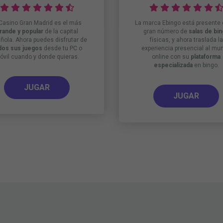
 Casino Gran Madrid es el más
La marca Ebingo está presente 
rande y popular
de la capital
gran número de
salas de bi
ñola. Ahora puedes disfrutar de
físicas, y ahora traslada la
dos sus juegos
desde tu PC o
experiencia presencial al mu
óvil cuando y donde quieras.
online con su
plataforma
especializada
en bingo.
JUGAR
JUGAR