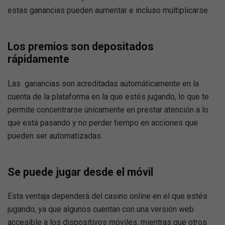
estas ganancias pueden aumentar e incluso multiplicarse.
Los premios son depositados
rápidamente
Las ganancias son acreditadas automáticamente en la
cuenta de la plataforma en la que estés jugando, lo que te
permite concentrarse únicamente en prestar atención a lo
que está pasando y no perder tiempo en acciones que
pueden ser automatizadas.
Se puede jugar desde el móvil
Esta ventaja dependerá del casino online en el que estés
jugando; ya que algunos cuentan con una versión web
accesible a los dispositivos móviles, mientras que otros