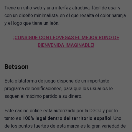
Tiene un sitio web y una interfaz atractiva, fácil de usar y
con un diseño minimalista, en el que resalta el color naranja
y el logo que tiene un león.
¡CONSIGUE CON LEOVEGAS EL MEJOR BONO DE
BIENVENIDA IMAGINABLE!
Betsson
Esta plataforma de juego dispone de un importante
programa de bonificaciones, para que los usuarios le
saquen el máximo partido a su dinero.
Este casino online está autorizado por la DGOJ y por lo
tanto es
100% legal dentro del territorio español
. Uno
de los puntos fuertes de esta marca es la gran variedad de