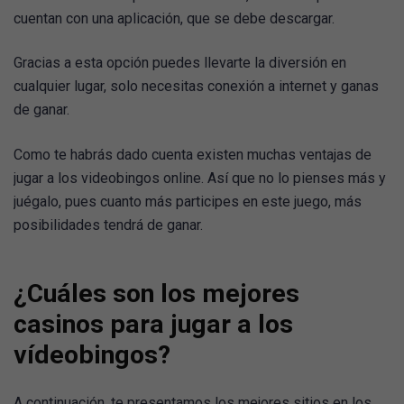
cuentan con una aplicación, que se debe descargar.
Gracias a esta opción puedes llevarte la diversión en
cualquier lugar, solo necesitas conexión a internet y ganas
de ganar.
Como te habrás dado cuenta existen muchas ventajas de
jugar a los videobingos online. Así que no lo pienses más y
juégalo, pues cuanto más participes en este juego, más
posibilidades tendrá de ganar.
¿Cuáles son los mejores
casinos para jugar a los
vídeobingos?
A continuación, te presentamos los mejores sitios en los