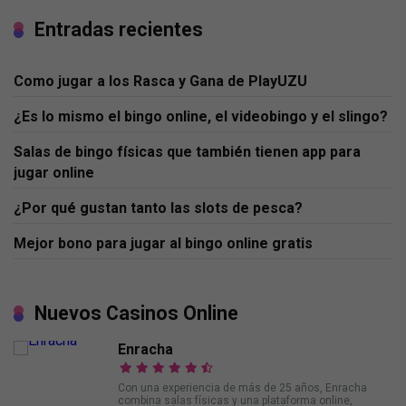
Entradas recientes
Como jugar a los Rasca y Gana de PlayUZU
¿Es lo mismo el bingo online, el videobingo y el slingo?
Salas de bingo físicas que también tienen app para
jugar online
¿Por qué gustan tanto las slots de pesca?
Mejor bono para jugar al bingo online gratis
Nuevos Casinos Online
Enracha
Con una experiencia de más de 25 años, Enracha
combina salas físicas y una plataforma online,