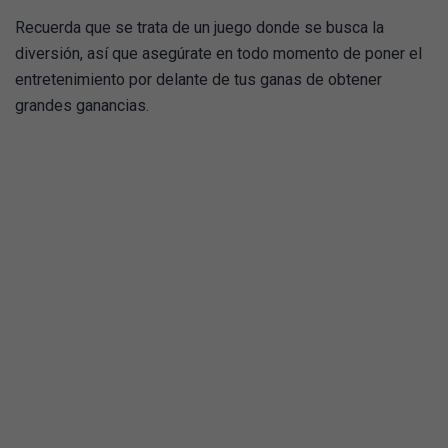
Recuerda que se trata de un juego donde se busca la
diversión, así que asegúrate en todo momento de poner el
entretenimiento por delante de tus ganas de obtener
grandes ganancias.