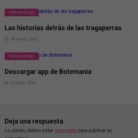
Noticias Bingo
Las historias detrás de las tragaperras
28 marzo, 2022
Noticias Bingo
Descargar app de Botemania
24 mayo, 2021
Deja una respuesta
Lo siento, debes estar
conectado
para publicar un