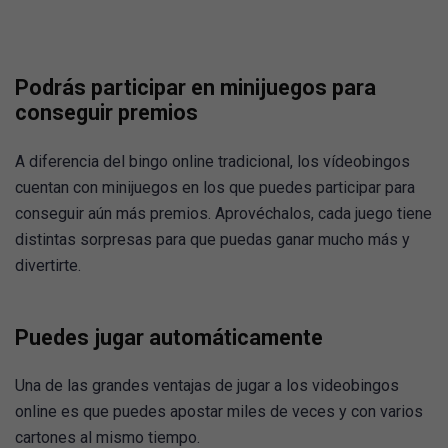
Podrás participar en minijuegos para
conseguir premios
A diferencia del bingo online tradicional, los vídeobingos
cuentan con minijuegos en los que puedes participar para
conseguir aún más premios. Aprovéchalos, cada juego tiene
distintas sorpresas para que puedas ganar mucho más y
divertirte.
Puedes jugar automáticamente
Una de las grandes ventajas de jugar a los videobingos
online es que puedes apostar miles de veces y con varios
cartones al mismo tiempo.