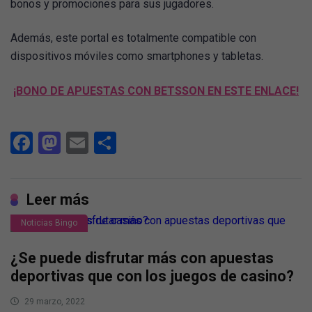
bonos y promociones para sus jugadores.
Además, este portal es totalmente compatible con
dispositivos móviles como smartphones y tabletas.
¡BONO DE APUESTAS CON BETSSON EN ESTE ENLACE!
Facebook
Mastodon
Email
Compartir
Leer más
Noticias Bingo
¿Se puede disfrutar más con apuestas
deportivas que con los juegos de casino?
29 marzo, 2022